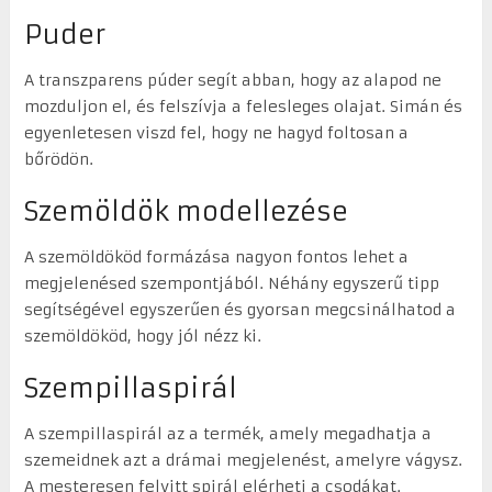
Puder
A transzparens púder segít abban, hogy az alapod ne
mozduljon el, és felszívja a felesleges olajat. Simán és
egyenletesen viszd fel, hogy ne hagyd foltosan a
bőrödön.
Szemöldök modellezése
A szemöldököd formázása nagyon fontos lehet a
megjelenésed szempontjából. Néhány egyszerű tipp
segítségével egyszerűen és gyorsan megcsinálhatod a
szemöldököd, hogy jól nézz ki.
Szempillaspirál
A szempillaspirál az a termék, amely megadhatja a
szemeidnek azt a drámai megjelenést, amelyre vágysz.
A mesteresen felvitt spirál elérheti a csodákat.