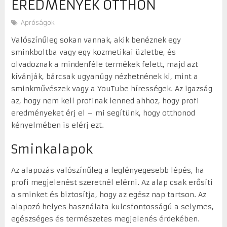
EREDMÉNYEK OTTHON
Apróságok
Valószínűleg sokan vannak, akik benéznek egy
sminkboltba vagy egy kozmetikai üzletbe, és
olvadoznak a mindenféle termékek felett, majd azt
kívánják, bárcsak ugyanúgy nézhetnének ki, mint a
sminkművészek vagy a YouTube hírességek. Az igazság
az, hogy nem kell profinak lenned ahhoz, hogy profi
eredményeket érj el – mi segítünk, hogy otthonod
kényelmében is elérj ezt.
Sminkalapok
Az alapozás valószínűleg a leglényegesebb lépés, ha
profi megjelenést szeretnél elérni. Az alap csak erősíti
a sminket és biztosítja, hogy az egész nap tartson. Az
alapozó helyes használata kulcsfontosságú a selymes,
egészséges és természetes megjelenés érdekében.