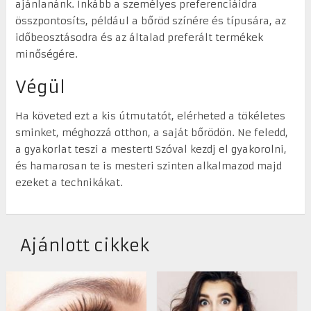
ajánlanánk. Inkább a személyes preferenciáidra
összpontosíts, például a bőröd színére és típusára, az
időbeosztásodra és az általad preferált termékek
minőségére.
Végül
Ha követed ezt a kis útmutatót, elérheted a tökéletes
sminket, méghozzá otthon, a saját bőrödön. Ne feledd,
a gyakorlat teszi a mestert! Szóval kezdj el gyakorolni,
és hamarosan te is mesteri szinten alkalmazod majd
ezeket a technikákat.
Ajánlott cikkek