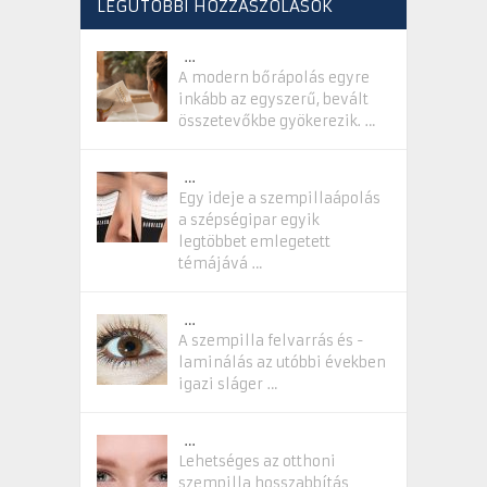
LEGUTÓBBI HOZZÁSZÓLÁSOK
…
A modern bőrápolás egyre
inkább az egyszerű, bevált
összetevőkbe gyökerezik. …
…
Egy ideje a szempillaápolás
a szépségipar egyik
legtöbbet emlegetett
témájává …
…
A szempilla felvarrás és -
laminálás az utóbbi években
igazi sláger …
…
Lehetséges az otthoni
szempilla hosszabbítás