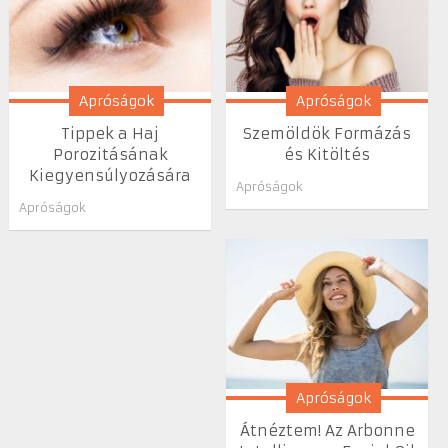
Apróságok
Apróságok
Tippek a Haj
Szemöldök Formázás
Porozitásának
és Kitöltés
Kiegyensúlyozására
Apróságok
Apróságok
Apróságok
Átnéztem! Az Arbonne