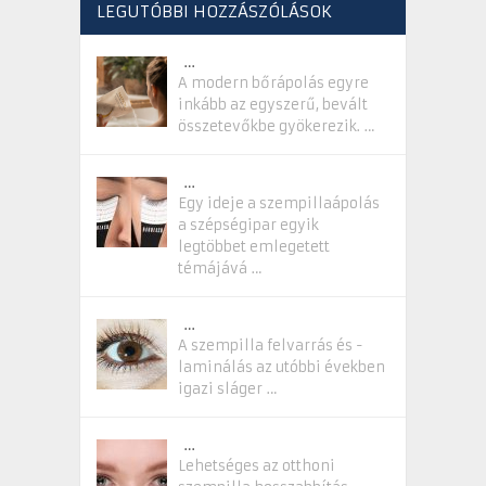
LEGUTÓBBI HOZZÁSZÓLÁSOK
…
A modern bőrápolás egyre
inkább az egyszerű, bevált
összetevőkbe gyökerezik. …
…
Egy ideje a szempillaápolás
a szépségipar egyik
legtöbbet emlegetett
témájává …
…
A szempilla felvarrás és -
laminálás az utóbbi években
igazi sláger …
…
Lehetséges az otthoni