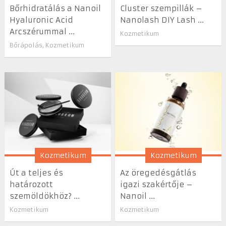
Bőrhidratálás a Nanoil
Cluster szempillák –
Hyaluronic Acid
Nanolash DIY Lash ...
Arcszérummal ...
Kozmetikum
Bőrápolás
,
Kozmetikum
Kozmetikum
Kozmetikum
Út a teljes és
Az öregedésgátlás
határozott
igazi szakértője –
szemöldökhöz? ...
Nanoil ...
Kozmetikum
Kozmetikum