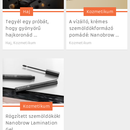
Haj
Kozmetikum
Tegyél egy próbát,
A vízálló, krémes
hogy gyönyörű
szemöldökformázó
hajkoronád ...
pomádé: Nanobrow ...
Haj
,
Kozmetikum
Kozmetikum
Kozmetikum
Rögzített szemöldökök!
Nanobrow Lamination
Gel