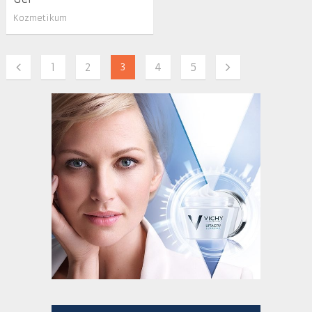
Kozmetikum
1
2
3
4
5